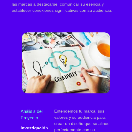
las marcas a destacarse, comunicar su esencia y
establecer conexiones significativas con su audiencia.
Análisis del
Entendemos tu marca, sus
valores y su audiencia para
Proyecto
crear un diseño que se alinee
Investigación
perfectamente con su